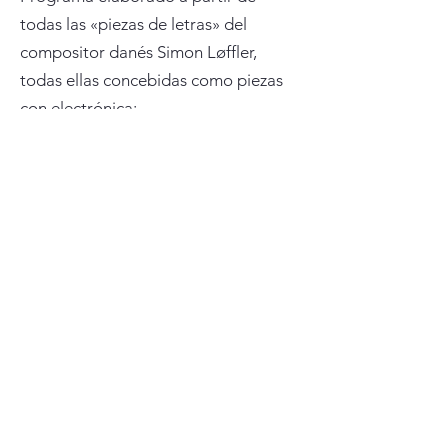
todas las «piezas de letras» del
compositor danés Simon Løffler,
todas ellas concebidas como piezas
con electrónica:
a b c D e H
Algunas de las piezas se tocan en la
constelación original (b, c y e), otras
fueron arregladas por el
arregladas por el trío Clash para trío
de percusión (a, D y H).
Duración: aprox. 60 min.
Clash Trio